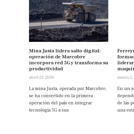
Mina Justa lidera salto digital:
Ferrey
operación de Marcobre
formac
incorpora red 5G y transforma su
liderar
productividad
maquin
abril 23, 2026
marzo 2,
La mina Justa, operada por Marcobre,
En un s
se ha convertido en la primera
depende
operación del país en integrar
de las p
tecnología 5G a sus
una estr