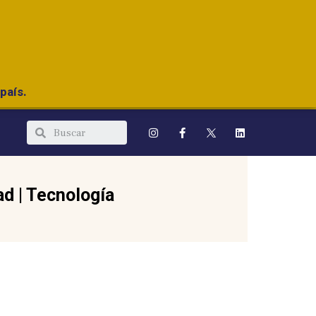
país.
ad
|
Tecnología