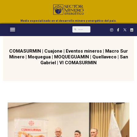
Medio especializado en el desarrollo minero y energético del país.
COMASURMIN
|
Cuajone
|
Eventos mineros
|
Macro Sur
Minero
|
Moquegua
|
MOQUEGUAMIN
|
Quellaveco
|
San
Gabriel
|
VI COMASURMIN