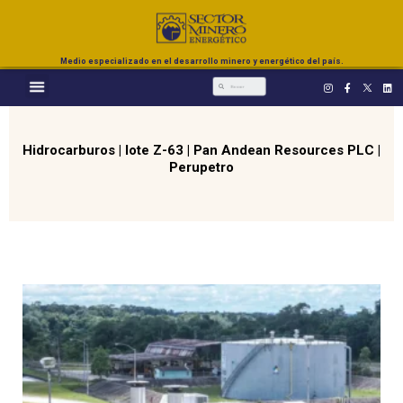
Medio especializado en el desarrollo minero y energético del país.
Hidrocarburos
|
lote Z-63
|
Pan Andean Resources PLC
|
Perupetro