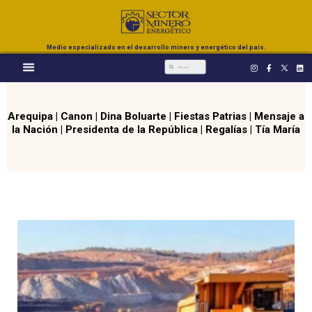
Medio especializado en el desarrollo minero y energético del país.
Arequipa
|
Canon
|
Dina Boluarte
|
Fiestas Patrias
|
Mensaje a
la Nación
|
Presidenta de la República
|
Regalías
|
Tía María