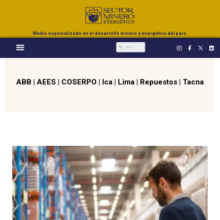
Medio especializado en el desarrollo minero y energético del país.
ABB
|
AEES
|
COSERPO
|
Ica
|
Lima
|
Repuestos
|
Tacna