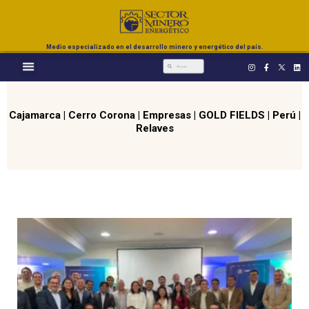
Medio especializado en el desarrollo minero y energético del país.
Cajamarca
|
Cerro Corona
|
Empresas
|
GOLD FIELDS
|
Perú
|
Relaves