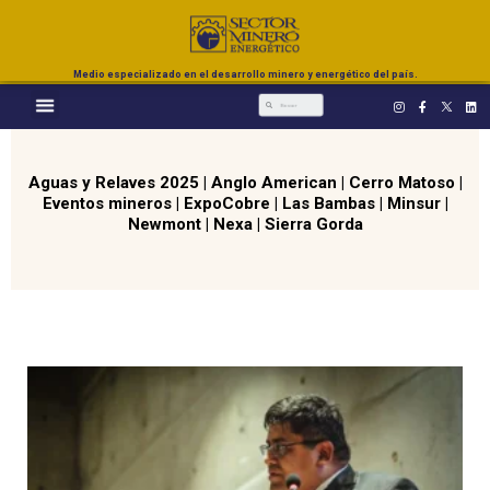
Medio especializado en el desarrollo minero y energético del país.
Aguas y Relaves 2025
|
Anglo American
|
Cerro Matoso
|
Eventos mineros
|
ExpoCobre
|
Las Bambas
|
Minsur
|
Newmont
|
Nexa
|
Sierra Gorda