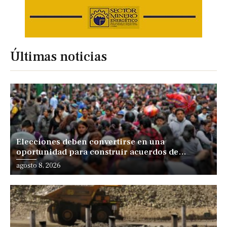
Últimas noticias
Elecciones deben convertirse en una
oportunidad para construir acuerdos de
desarrollo, sostiene especialista
agosto 8, 2026