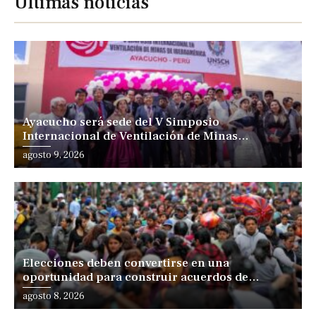
Últimas noticias
Ayacucho será sede del V Simposio
Internacional de Ventilación de Minas
Iberoamérica
agosto 9, 2026
Elecciones deben convertirse en una
oportunidad para construir acuerdos de
desarrollo, sostiene especialista
agosto 8, 2026