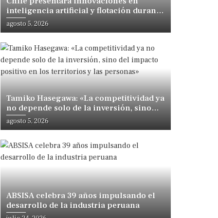
Chile presentará innovaciones en
inteligencia artificial y flotación durante
congreso internacional en Lima
agosto 5, 2026
Tamiko Hasegawa: «La competitividad ya
no depende solo de la inversión, sino
del impacto positivo en los territorios y
agosto 5, 2026
las personas»
ABSISA celebra 39 años impulsando el
desarrollo de la industria peruana