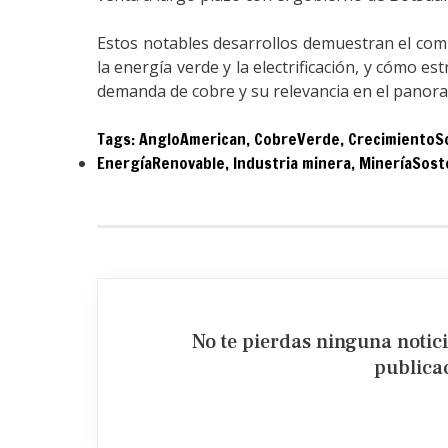
Estos notables desarrollos demuestran el co
la energía verde y la electrificación, y cómo e
demanda de cobre y su relevancia en el panor
Tags:
AngloAmerican
,
CobreVerde
,
CrecimientoS
EnergíaRenovable
,
Industria minera
,
MineríaSost
No te pierdas ninguna notic
publicac