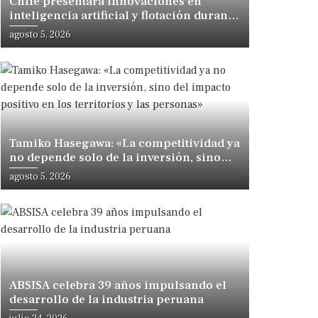
Chile presentará innovaciones en
inteligencia artificial y flotación durante
congreso internacional en Lima
agosto 5, 2026
Tamiko Hasegawa: «La competitividad ya
no depende solo de la inversión, sino
del impacto positivo en los territorios y
agosto 5, 2026
las personas»
ABSISA celebra 39 años impulsando el
desarrollo de la industria peruana