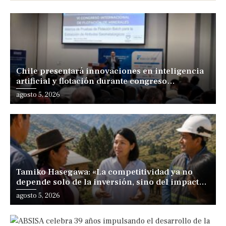
Chile presentará innovaciones en inteligencia
artificial y flotación durante congreso
internacional en Lima
agosto 5, 2026
Tamiko Hasegawa: «La competitividad ya no
depende solo de la inversión, sino del impacto
positivo en los territorios y las personas»
agosto 5, 2026