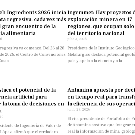
h Ingredients 2026 inicia
Ingemmet: Hay proyectos 
ta regresiva: cada vez más
exploración minera en 17
l gran encuentro de la
regiones, que ocupan solo
ia alimentaria
del territorio nacional
26
julio 3, 2026
regresiva ya comenzó. Del 26 al 28
Presidente de la Instituto Geológico
 de 2026, el Centro de Convenciones
Metalúrgico destaca potencial geoló
Costa
país y apela a la ciencia y a la
taca el potencial de la
Antamina apuesta por dec
ncia artificial para
en tiempo real para trans
 la toma de decisiones en
la eficiencia de sus operac
a
junio 29, 2026
026
El vicepresidente de Portafolio de P
de Antamina sostuvo que integrar e
sidente de Ingeniería de Valor de
real la información de mina, geologí
 López, afirmó que el verdadero