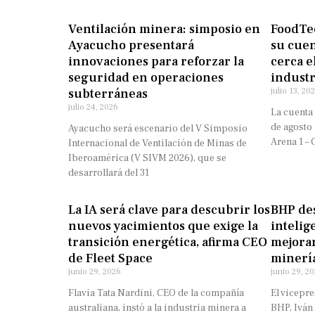
Ventilación minera: simposio en
FoodTec
Ayacucho presentará
su cuen
innovaciones para reforzar la
cerca e
seguridad en operaciones
industr
subterráneas
julio 13, 20
julio 24, 2026
La cuenta 
de agosto
Ayacucho será escenario del V Simposio
Arena 1 – 
Internacional de Ventilación de Minas de
Iberoamérica (V SIVM 2026), que se
desarrollará del 31
La IA será clave para descubrir los
BHP des
nuevos yacimientos que exige la
intelige
transición energética, afirma CEO
mejorar
de Fleet Space
minerí
junio 29, 2026
junio 29, 2
Flavia Tata Nardini, CEO de la compañía
El vicepre
australiana, instó a la industria minera a
BHP, Iván