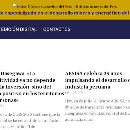
o especializado en el desarrollo minero y energético del 
EDICIÓN DIGITAL
CONTACTOS
 Hasegawa: «La
ABSISA celebra 39 años
tividad ya no depende
impulsando el desarrollo d
 la inversión, sino del
industria peruana
 positivo en los territorios
julio 24, 2026
ersonas»
Hoy, 24 de julio, el Grupo ABSISA
026
39 años de trayectoria brindando s
integrales en válvulas, control de fl
enta de GESS 2026 sostiene que la
automatización,
cial se ha convertido en un factor
ara la viabilidad de