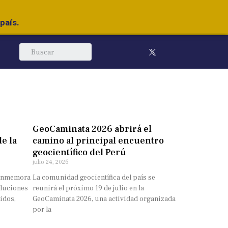
país.
GeoCaminata 2026 abrirá el
e la
camino al principal encuentro
geocientífico del Perú
julio 24, 2026
 conmemora
La comunidad geocientífica del país se
oluciones
reunirá el próximo 19 de julio en la
uidos,
GeoCaminata 2026, una actividad organizada
por la