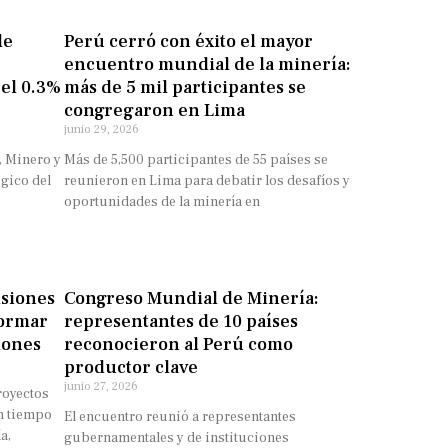
de
Perú cerró con éxito el mayor
encuentro mundial de la minería:
 el 0.3%
más de 5 mil participantes se
congregaron en Lima
junio 29, 2026
, Minero y
Más de 5,500 participantes de 55 países se
gico del
reunieron en Lima para debatir los desafíos y
oportunidades de la minería en
isiones
Congreso Mundial de Minería:
formar
representantes de 10 países
iones
reconocieron al Perú como
productor clave
junio 27, 2026
royectos
n tiempo
El encuentro reunió a representantes
a,
gubernamentales y de instituciones