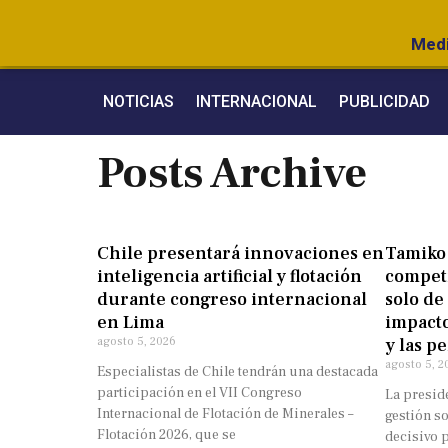
Medi
NOTICIAS
INTERNACIONAL
PUBLICIDAD
Posts Archive
Chile presentará innovaciones en
Tamiko
inteligencia artificial y flotación
competi
durante congreso internacional
solo de
en Lima
impacto
agosto 5, 2026
y las p
agosto 5, 2
Especialistas de Chile tendrán una destacada
participación en el VII Congreso
La presid
Internacional de Flotación de Minerales –
gestión so
Flotación 2026, que se
decisivo p