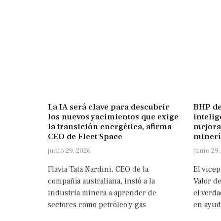
La IA será clave para descubrir
BHP des
los nuevos yacimientos que exige
intelig
la transición energética, afirma
mejora
CEO de Fleet Space
minerí
junio 29, 2026
junio 29,
Flavia Tata Nardini, CEO de la
El vice
compañía australiana, instó a la
Valor d
industria minera a aprender de
el verda
sectores como petróleo y gas
en ayud