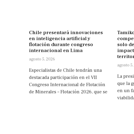
Chile presentará innovaciones
Tamiko
en inteligencia artificial y
compet
flotación durante congreso
solo de
internacional en Lima
impact
territo
agosto 5, 2026
agosto 5,
Especialistas de Chile tendrán una
La pres
destacada participación en el VII
que la g
Congreso Internacional de Flotación
en un fa
de Minerales – Flotación 2026, que se
viabilid