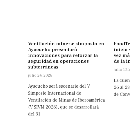
Ventilación minera: simposio en
FoodTe
Ayacucho presentará
inicia 
innovaciones para reforzar la
vez má
seguridad en operaciones
de la i
subterráneas
julio 13,
julio 24, 2026
La cuen
Ayacucho será escenario del V
26 al 28
Simposio Internacional de
de Conv
Ventilación de Minas de Iberoamérica
(V SIVM 2026), que se desarrollará
del 31