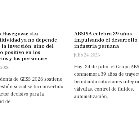
 Hasegawa: «La
ABSISA celebra 39 años
itividad ya no depende
impulsando el desarrollo 
 la inversión, sino del
industria peruana
o positivo en los
julio 24, 2026
rios y las personas»
Hoy, 24 de julio, el Grupo AB
 2026
conmemora 39 años de trayect
identa de GESS 2026 sostiene
brindando soluciones integra
estión social se ha convertido
válvulas, control de fluidos,
ctor decisivo para la
automatización,
ad de