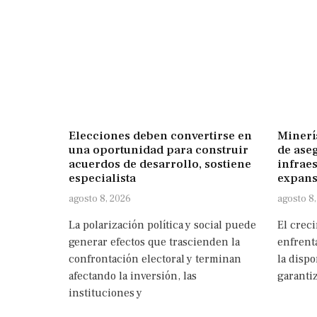
Elecciones deben convertirse en
Minerí
una oportunidad para construir
de ase
acuerdos de desarrollo, sostiene
infraes
especialista
expans
agosto 8, 2026
agosto 8
La polarización política y social puede
El crec
generar efectos que trascienden la
enfrenta
confrontación electoral y terminan
la dispo
afectando la inversión, las
garanti
instituciones y