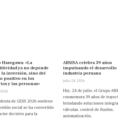
 Hasegawa: «La
ABSISA celebra 39 años
itividad ya no depende
impulsando el desarrollo 
 la inversión, sino del
industria peruana
o positivo en los
julio 24, 2026
rios y las personas»
Hoy, 24 de julio, el Grupo AB
 2026
conmemora 39 años de trayect
identa de GESS 2026 sostiene
brindando soluciones integra
estión social se ha convertido
válvulas, control de fluidos,
ctor decisivo para la
automatización,