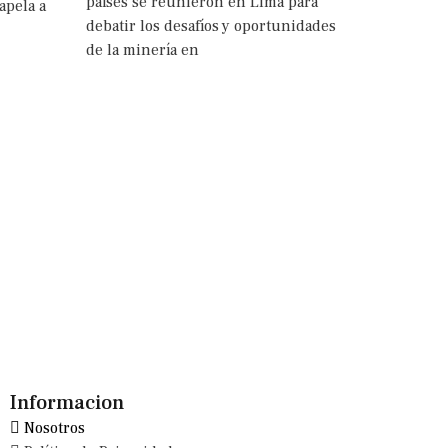
países se reunieron en Lima para
apela a
debatir los desafíos y oportunidades
de la minería en
Informacion
Nosotros