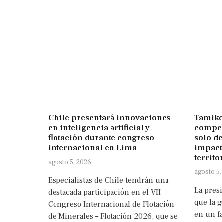
Chile presentará innovaciones
Tamiko
en inteligencia artificial y
compet
flotación durante congreso
solo de
internacional en Lima
impact
territo
agosto 5, 2026
agosto 5,
Especialistas de Chile tendrán una
La pres
destacada participación en el VII
que la g
Congreso Internacional de Flotación
en un fa
de Minerales – Flotación 2026, que se