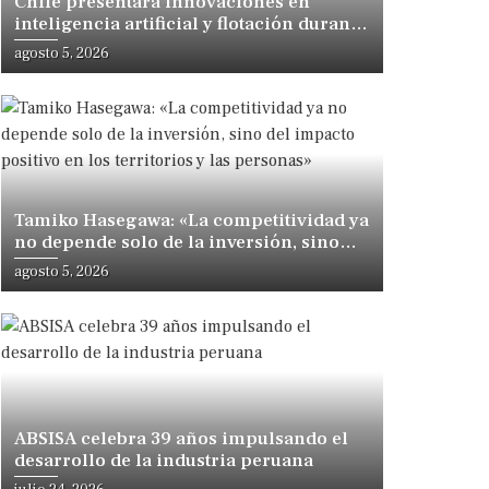
Chile presentará innovaciones en
inteligencia artificial y flotación durante
congreso internacional en Lima
agosto 5, 2026
Tamiko Hasegawa: «La competitividad ya
no depende solo de la inversión, sino
del impacto positivo en los territorios y
agosto 5, 2026
las personas»
ABSISA celebra 39 años impulsando el
desarrollo de la industria peruana