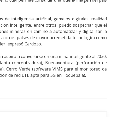
, lo cual permite construir una buena imagen del país
 de inteligencia artificial, gemelos digitales, realidad
ación inteligente, entre otros, puedo sospechar que el
iones mineras en camino a automatizar y digitalizar la
to a otros países de mayor arremetida tecnológica como
ile», expresó Cardozo.
 aspira a convertirse en una mina inteligente al 2030,
anta concentradora), Buenaventura (perforación de
ua), Cerro Verde (software VIMS para el monitoreo de
ción de red LTE apta para 5G en Toquepala).