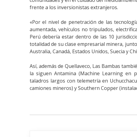
comunidades y en el cuidado del medioambiente
frente a los inversionistas extranjeros.
«Por el nivel de penetración de las tecnologías
aumentada, vehículos no tripulados, electrific
Perú debería estar dentro de las 10 jurisdicc
totalidad de su clase empresarial minera, jun
Australia, Canadá, Estados Unidos, Suecia y Ch
Así, además de Quellaveco, Las Bambas también
la siguen Antamina (Machine Learning en pl
taladros largos con telemetría en Uchucchac
camiones mineros) y Southern Copper (instala