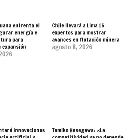
uana enfrenta el
Chile llevará a Lima 16
gurar energía e
expertos para mostrar
ctura para
avances en flotación minera
u expansión
agosto 8, 2026
 2026
ntará innovaciones
Tamiko Hasegawa: «La
cia artificial y
competitividad ya no depende