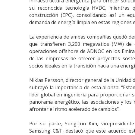
infraestructura energética para ofrecer soluc
su reconocida tecnología HVDC, mientras 
construcción (EPC), consolidando así un eq
demanda de energía limpia en estas regiones e
La experiencia de ambas compañías quedó dem
que transfieren 3,200 megavatios (MW) de e
operaciones offshore de ADNOC en los Emirat
de las empresas de ofrecer proyectos soste
socios ideales en la transición hacia una energ
Niklas Persson, director general de la Unidad 
subrayó la importancia de esta alianza: “Est
líder global en ingeniería para proporcionar s
panorama energético, las asociaciones y los
afrontar el ritmo acelerado de cambios”.
Por su parte, Sung-Jun Kim, vicepresidente
Samsung C&T, destacó que este acuerdo estr